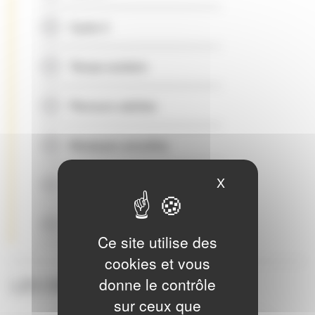
Cycle 3
Temps scolaire
Parcours adultes
Musiques actuelles
X
Masquer le ban
Le Jazz
La voix
Ce site utilise des
cookies et vous
donne le contrôle
LES DISCIPLINES
sur ceux que