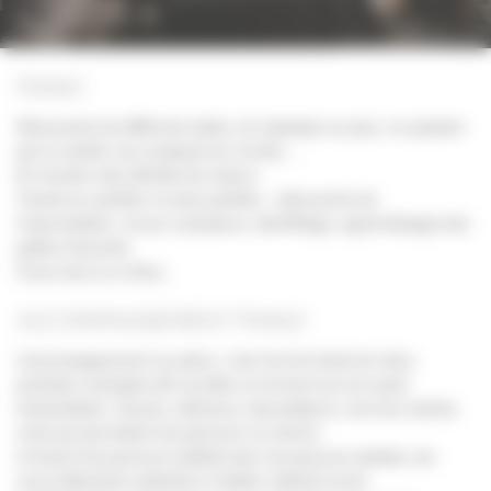
PIANO
Découverte de différents styles, du classique au jazz, en passant
par la variété, les musiques du monde,…
En fonction des affinités de chacun
Travail sur partition et sans partition , découverte de
l’improvisation, du jeu à plusieurs, déchiffrage, apprentissage des
grilles d’accords.
Cours seul ou à deux.
ACCOMPAGNEMENT PIANO
L’accompagnement au piano, c’est l’art de fusionner deux
pensées musicales afin qu’elles ne forment qu’une seule
interprétation. Écoute, tolérance, bienveillance, sont les maîtres
mots qui permettent de parcourir ce chemin.
A travers les parcours traditionnels, les parcours adultes, les
cours débutants collectifs et l’atelier collectif ouvert