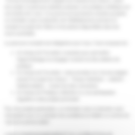
Format d’enseignement adapté aux besoins de chacun, selon
son projet, le parcours adultes propose une pratique artistique sur
une durée de 4 ans. Il ne pourra se poursuivre ensuite qu’après
un entretien avec la direction de l’établissement prenant en
compte le projet de l’élève et les places disponibles dans les
cours souhaités.
Le parcours complet est obligatoire pour tous. Il est composé de :
Un temps de Formation musicale pour permettre
l’apprentissage du langage musical via des ateliers de
pratique
Un temps de Formation instrumentale d’un format adapté
suivant le projet de chacun : Temps individuel – collectif –
hebdomadaire – toutes les deux semaines.
Un temps de Pratique collective ou une participation
régulière à des projets ponctuels
Pour les projets particuliers, un entretien avec la direction sera
nécessaire pour en préciser les conditions et établir un contrat de
“parcours personnalisé”.