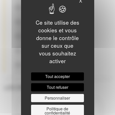
X
Masquer le ban
Temps scolaire
Ce site utilise des
Parcours adultes
cookies et vous
Musiques actuelles
donne le contrôle
sur ceux que
Le Jazz
vous souhaitez
activer
La voix
Tout accepter
LES DISCIPLINES
Tout refuser
Personnaliser
BOIS
CHOEURS
Politique de
confidentialité