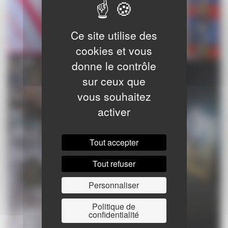
Ce site utilise des
cookies et vous
donne le contrôle
sur ceux que
vous souhaitez
activer
Tout accepter
Tout refuser
Personnaliser
Politique de
confidentialité