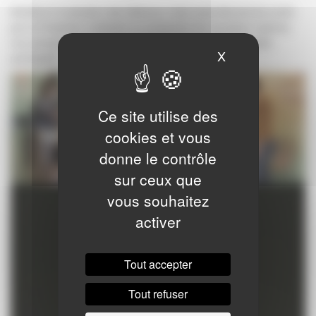
Améliorer la situation des détenus, mais aussi des jeunes suivis
par la Protection Judiciaire en proposant de nouveaux repères.
Les amener vers un environnement culturel dans un cadre
X
Masquer le ban
participatif.
Ce site utilise des
cookies et vous
donne le contrôle
sur ceux que
vous souhaitez
activer
Tout accepter
Tout refuser