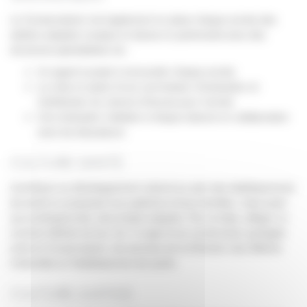
Le Conservatoire met également en place chaque année des
ateliers adaptés musique et danse en partenariat avec des
structures spécialisées via :
Un appel à projet à renouveler chaque année
La mise en place d’une commission d’évaluation et
d’attribution du volume d’heures pour l’année
Une évaluation réalisée à chaque séance en collaboration
avec les éducateurs
CULTURE SANTÉ
Contribuer au développement culturel au sein des établissements
de santé en proposant aux patients et leurs familles, mais aussi
aux professionnels, des projets adaptés. Par ce biais, alléger un
moment difficile de leur vie. Il s’agit d’une construction partagée
entre le Conservatoire, les services de la Direction des Affaires
Culturelles et l’établissement de santé.
CULTURE JUSTICE