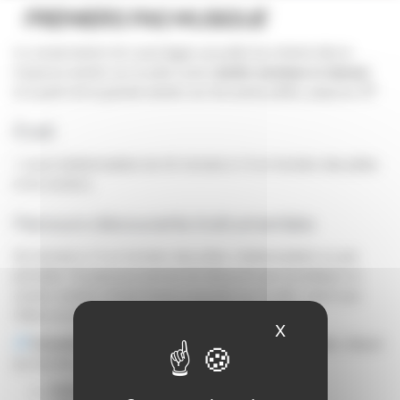
PREMIERS PAS MUSIQUE
Le conservatoire de Laval Agglo accueille les enfants dès la
moyenne section sur le pôle Laval (
Jardin musique et danse)
et à partir de la grande section sur les autres pôles, jusqu’au CP
Éveil
1 cours hebdomadaire de 45 minutes à 1h en fonction des pôles
et du contenu.
Parcours découverte instrumentale
30 minutes à 1h en fonction des pôles, hebdomadaire ou par
périodes. Ce parcours permet de découvrir par la pratique un
certain nombre d’instruments proposés sur le pôle, avant que
l’élève ne s’engage dans son parcours instrumental.
X
Masquer le ban
Conseils d’écoute pour découvrir les instruments:
(cliquer
sur les liens ci-dessous)
PRÉSENTATION PAR INSTRUMENT