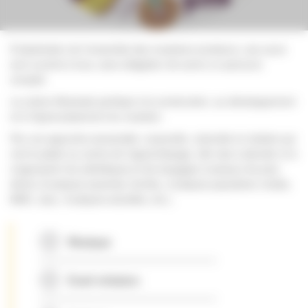
À destination de l’ensemble des musiciens amateurs, ces cours
sont ouverts à tous, sans obligation de suivre un parcours
complet.
La culture Musicale participe à la construction, au développement
et à l’épanouissement du musicien.
Par une approche sensorielle, corporelle, culturelle et créative qui
met le plaisir au centre de l’apprentissage, elle vise à aborder et à
s’approprier les esthétiques et les langages musicaux les plus
divers (musiques savantes /écrites, musiques populaires /orales,
MAO, Jazz, musiques actuelles, etc.).
Musique
Eveil-initiation