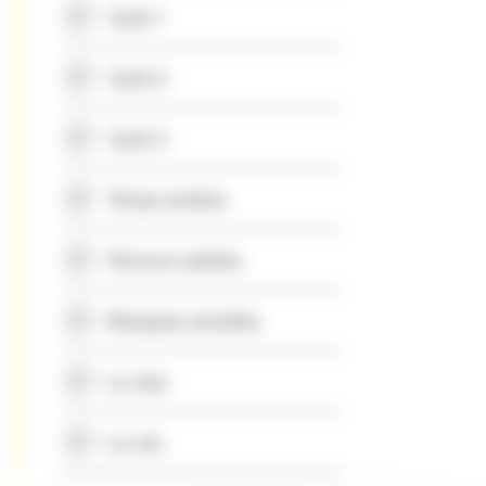
Cycle 1
Cycle 2
Cycle 3
Temps scolaire
Parcours adultes
Musiques actuelles
Le Jazz
La voix