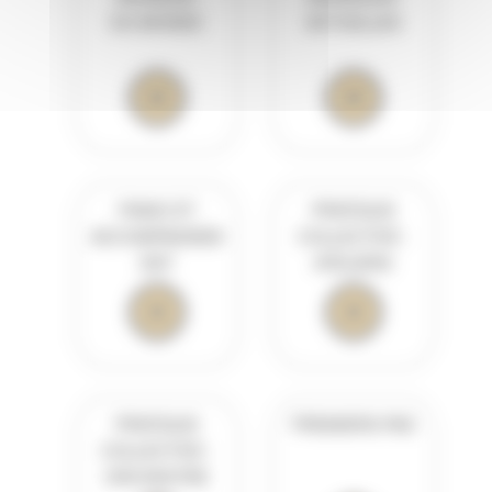
DU MONDE
ACTUELLES
PIANO ET
PRATIQUE
ACCOMPAGNEM
COLLECTIVE :
ENT
ATELIERS
PRATIQUE
PREMIERS PAS
COLLECTIVE :
ORCHESTRE