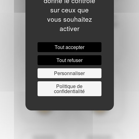
donne le contrôle
sur ceux que
FORMATION
INSTRUMENTS
vous souhaitez
ET CULTURE
POLYPHONIQUE
activer
MUSICALE
S
Tout accepter
Tout refuser
Personnaliser
JAZZ
MUSIQUE
ANCIENNE
Politique de
confidentialité
MUSIQUE
MUSIQUES