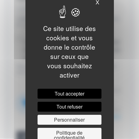
X
Masquer le ban
Veuillez renseigner votre adresse email pour vous inscrire.
Ex. : abc@xyz.com
Ce site utilise des
cookies et vous
J’accepte de recevoir vos e-mails et confirme
donne le contrôle
avoir pris connaissance de votre politique de
sur ceux que
confidentialité et mentions légales.
vous souhaitez
Vous pouvez vous désinscrire à tout moment en cliquant
activer
sur le lien présent dans nos emails.
Nous utilisons Brevo en tant que
plateforme marketing. En soumettant ce
Tout accepter
formulaire, vous acceptez que les
données personnelles que vous avez
Tout refuser
fournies soient transférées à Brevo pour
être traitées conformément
à la politique
Personnaliser
de confidentialité de Brevo.
Politique de
confidentialité
Je m'abonne