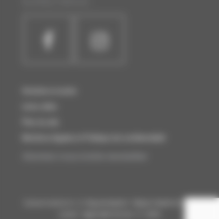
SUIVEZ-NOUS :
Horaires et accès
Liens utiles
Plan du site
Mentions légales et Politique de confidentialité
Abonnez-vous à notre newsletter
Conservatoire à Rayonnement Départemental de
Laval Agglomération © 2026