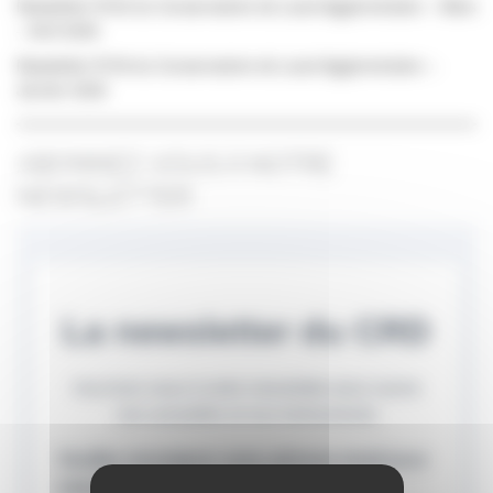
Newsletter N°60 du Conservatoire de Laval Agglomération – Mars
– Avril 2026
Newsletter N°59 du Conservatoire de Laval Agglomération –
Janvier 2026
ABONNEZ-VOUS À NOTRE
NEWSLETTER
La newsletter du CRD
Inscrivez-vous à notre newsletter pour suivre
nos actualités et nos événements
Veuillez renseigner votre adresse email pour
vous inscrire