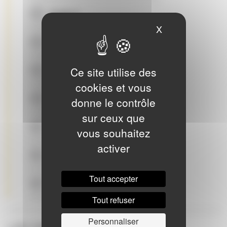
Cycle 2
X
Masquer le ban
Cycle 3
Temps scolaire
Ce site utilise des
cookies et vous
Parcours adultes
donne le contrôle
sur ceux que
Musiques actuelles
vous souhaitez
activer
Le Jazz
Tout accepter
La voix
Tout refuser
Personnaliser