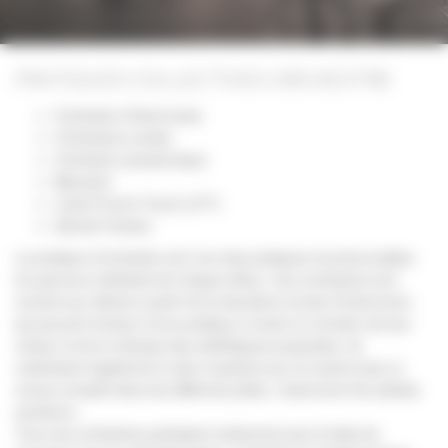
PRATIQUES COLLECTIVES ORCHESTRE
Orchestre d’Harmonies
Orchestres cordes
Orchestre symphonique
Big band
Laval French Touch (LFT)
Atomik Fanfare
La pratique d’orchestre est l’une des pratiques incontournables
du parcours individuel de chaque élève. Ces orchestres sont
ouverts aux élèves à partir de la deuxième année d’instrument,
qui peuvent évoluer d’une pratique à l’autre en fonction de leur
niveau et de la richesse des esthétiques proposées. Ils
s’adressent également à des musiciens qui ne suivent pas un
cursus complet dans les différents pôles, notamment les adultes
amateurs.
Tous ces orchestres participent activement par le biais de