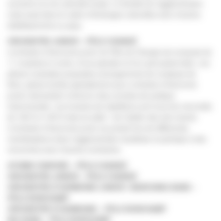
concerts à la vie culturelle locale, à l’échelle de l’agglomération
mais aussi dans le cadre d’échanges culturelles avec d’autres
établissements ou pays.
ORCHESTRE JUNIOR – PÔLE CHANGÉ
L’orchestre d’harmonie junior du Pôle de Changé est composé de
11 musiciens à vents, d’une pianiste et d’un percussionniste. Les
pièces musicales proposées (arrangements de musiques de
films, pièces écrites spécialement pour orchestre d’harmonie
junior) demandent minimum deux années de pratique
instrumentale. Les horaires de répétitions sont tous les mercredis
de 18h15 à 19h15 dans la salle 1 de l’atelier des arts vivants.
L’orchestre d’harmonie junior se produit lors de différentes
manifestations dans l’agglomération lavalloise et participe à des
rencontres avec d’autres orchestres.
ATOMIK FANFARE – PÔLE CHANGÉ
ORCHESTRE JUNIOR – PÔLE CHANGÉ
ORCHESTRE D’HARMONIE JUNIOR / MARCHING BAND –
PÔLE BONCHAMP
ORCHESTRE D’HARMONIE – PÔLE BONCHAMP
BIG BAND – PÔLE BONCHAMP