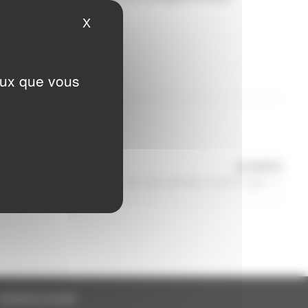
X
Masquer le bandeau des cookies
ceux que vous
Articl
SUIVANTE
suiva
Rendez-vous des pianistes Laval et Agglo
Horaires et accès