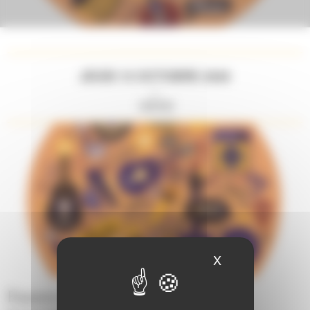
JEUDI 15 OCTOBRE 2026
//
18H30
X
Masquer le ban
Espace du Maine - L'Huisserie