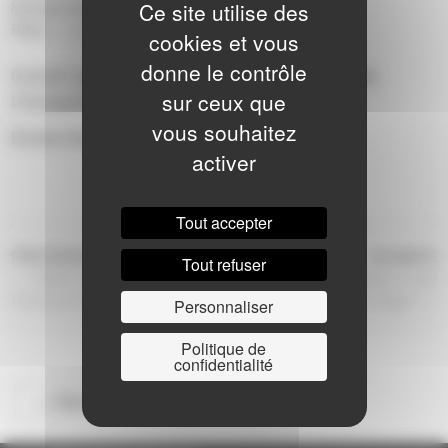
Ce site utilise des
Musique/Voix :
Scène ouverte
|
Pôles :
L'Huisserie
|
cookies et vous
donne le contrôle
Concert audition des élèves musiciens du pôle de
sur ceux que
L’Huisserie.
vous souhaitez
Entrée libre
activer
Tout accepter
NAVIGATION
Article
Ar
PRÉCÉDENTE
SUIVANTE
Tout refuser
précédent
s
Atelier chorégraphique La
Rendez-vous des pianistes Laval
DE
Fabrique #11
et Agglo
Personnaliser
L’ARTICLE
Politique de
confidentialité
<< Retour à la saison