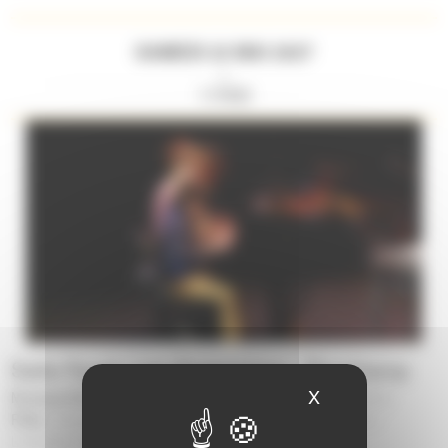
SAMEDI 22 MAI 2027
//
11H00
Salle Fauré- Les Angenoises - Bonchamp
X
Masquer le ban
Musique/Voix :
Piano et accompagnement
-
Scène ouverte
|
Pôles :
Bonchamp
-
Changé
-
L'Huisserie
-
Laval
-
Loiron
-
Louverné
-
Saint-Berthevin
|