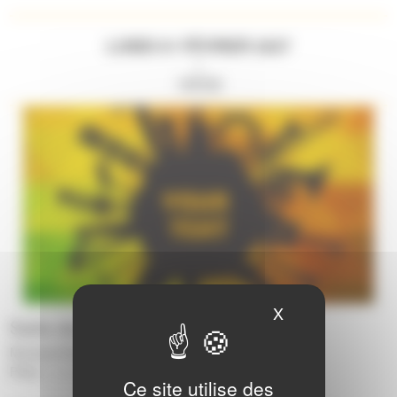
LUNDI 01 FÉVRIER 2027
//
19H30
X
Masquer le ban
Salle de répétition - Loiron
Musique/Voix :
Scène ouverte
|
Pôles :
Loiron
|
Ce site utilise des