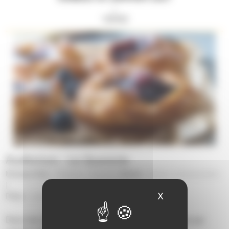
//
19H00
Auditorium - Le Quarante
Musique/Voix :
Choeurs
-
Concert
| Danse :
Danse contemporaine
|
X
Masquer le ban
Pôles :
Laval
|
Dans les familles il y a toujours plusieurs artistes qui