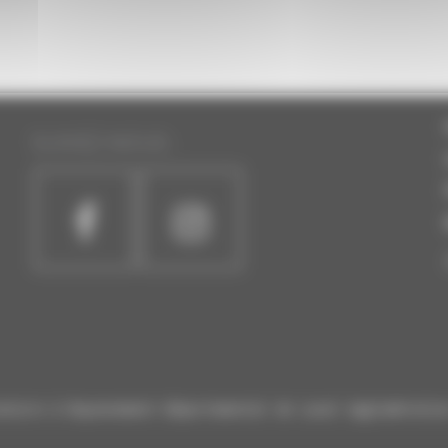
SUIVEZ-NOUS :
atoire à Rayonnement Départemental de Laval Agglomératio