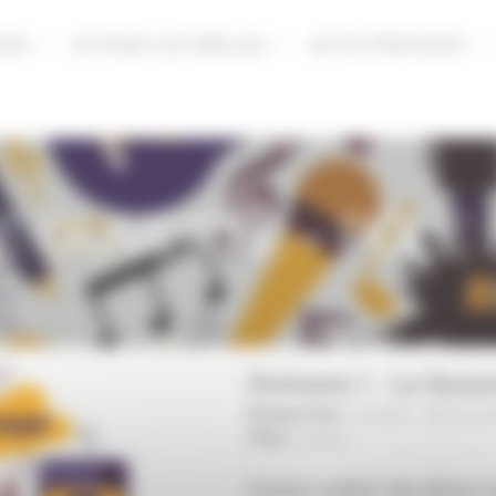
URS
ACTIONS CULTURELLES
ACTUS PRATIQUES
E OUVERTE – PÔLE 
Orchestre 1 - Le Quara
Musique/Voix :
Concert
-
Scène ouv
Pôles :
Laval
|
Concert audition des élèves m