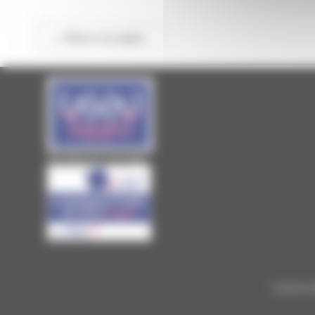
<< Retour à la saison
Site officiel de Laval Agglo
Conserv