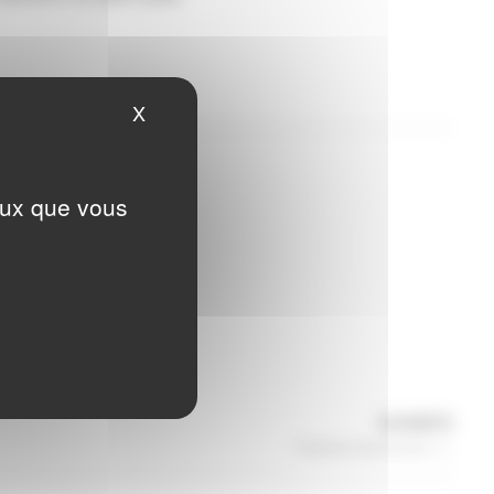
X
Masquer le bandeau des cookies
ceux que vous
Articl
SUIVANTE
suiva
Festival Gourmand