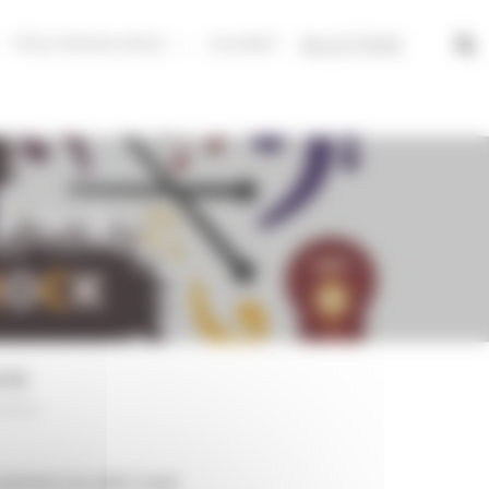
PÔLE RESSOURCE
DUONET
BILLETTERIE
LAVAL
nte
erte
|
usiciens du pôle Laval.