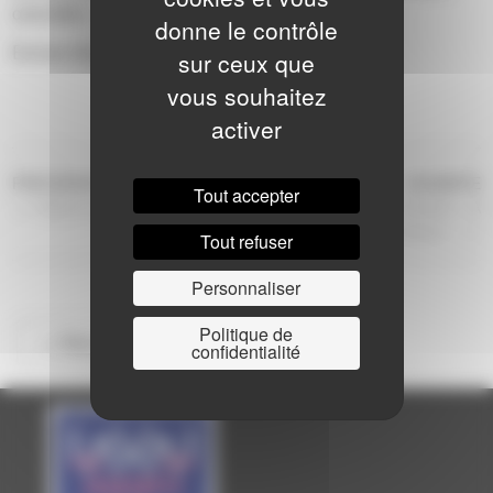
cannelés…à écouter et à déguster.
donne le contrôle
Entrée libre
sur ceux que
vous souhaitez
activer
NAVIGATION
Article
Ar
PRÉCÉDENTE
SUIVANTE
Tout accepter
précédent
s
Scène ouverte – Pôle Laval
Concert Chœur adultes « A
DE
travers chants »
Tout refuser
L’ARTICLE
Personnaliser
Politique de
<< Retour à la saison
confidentialité