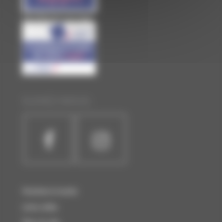
Site officiel de Laval Agglo
SUIVEZ-NOUS :
Horaires et accès
Liens utiles