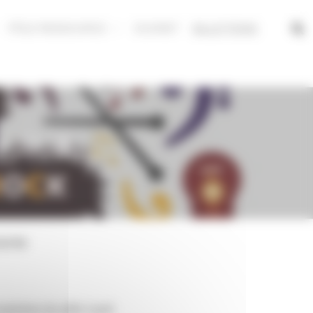
PÔLE RESSOURCE
DUONET
BILLETTERIE
LAVAL
rante
usiciens du pôle Laval