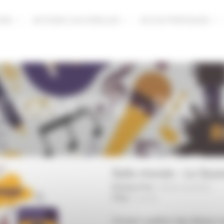
URS
ACTIONS CULTURELLES
ACTUS PRATIQUES
E OUVERTE – PÔLE 
Salle chorale - Le Qua
Musique/Voix :
Scène ouverte
|
Pôles :
Laval
|
Concert audition des élèves m