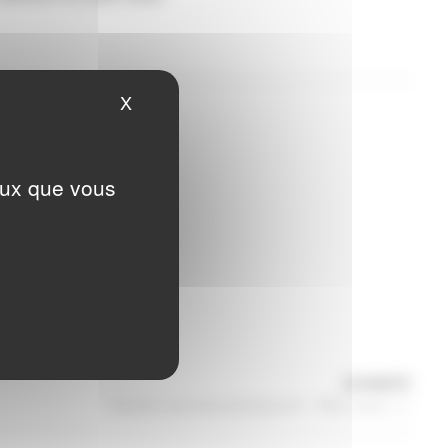
X
Masquer le bandeau des cookies
ceux que vous
Articl
SUIVANTE
suiva
Rendez-vous des pianistes #3 – Pôle Loiron