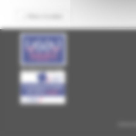
<< Retour à la saison
Site officiel de Laval Agglo
Conserv