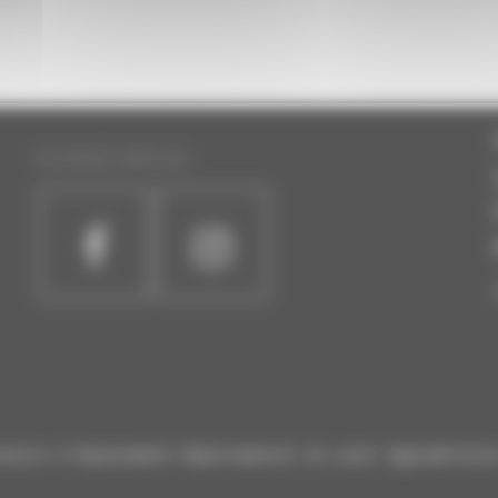
SUIVEZ-NOUS :
atoire à Rayonnement Départemental de Laval Agglomératio