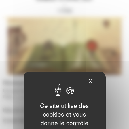
//
11H00
X
Masquer le ban
Médiathèque de Louverné
Musique/Voix :
Concert
|
Pôles :
Louverné
|
Ce site utilise des
Mise en musique de contes.
cookies et vous
Entrée libre
donne le contrôle