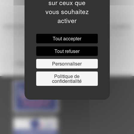
sur ceux que
vous souhaitez
activer
NAVIGATION
Article
Ar
PRÉCÉDENTE
SUIVANTE
précédent
s
La Fabrique Danse #8
Scène ouverte – Pôle Laval
DE
Tout accepter
L’ARTICLE
Tout refuser
Personnaliser
<< Retour à la saison
Politique de
confidentialité
Site officiel de Laval Agglo