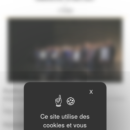
//
17H00
Auditorium - Le Quarante
X
Masquer le ban
Musique/Voix :
Choeurs
-
Concert
-
Voix
| Théâtre :
Cursus théâtre
|
Pôles :
Laval
|
Ce site utilise des
cookies et vous
Restitution cycle théâtre + classe chant.