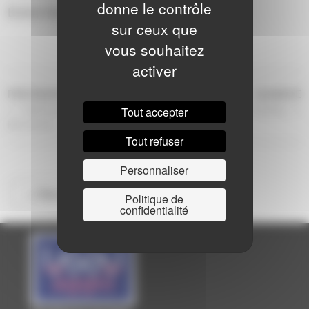
donne le contrôle
Entrée libre
sur ceux que
vous souhaitez
activer
NAVIGATION
Article
Ar
PRÉCÉDENTE
SUIVANTE
précédent
s
Spectacle de théâtre – Pôle
Octotrip
Tout accepter
DE
Bonchamp
L’ARTICLE
Tout refuser
Personnaliser
<< Retour à la saison
Politique de
confidentialité