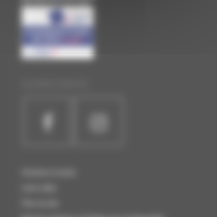
Site officiel de Laval Agglo
SUIVEZ-NOUS :
Horaires et accès
Liens utiles
Plan du site