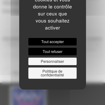
Venez les découvrir
donne le contrôle
Entré libre
sur ceux que
vous souhaitez
activer
NAVIGATION
Article
Ar
PRÉCÉDENTE
SUIVANTE
Tout accepter
précédent
s
Scène ouverte – Pôle Laval
Scène ouverte #3 – Pôle Saint-
DE
Berthevin
Tout refuser
L’ARTICLE
Personnaliser
Politique de
<< Retour à la saison
confidentialité