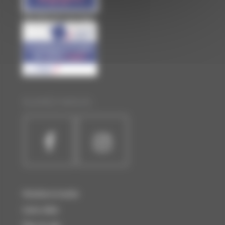
Site officiel de Laval Agglo
SUIVEZ-NOUS :
Horaires et accès
Liens utiles