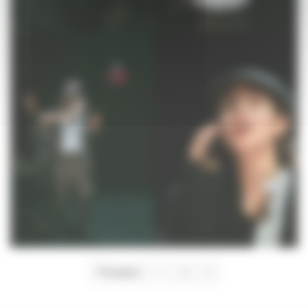
PAGINATION
Précédent
1
2
3
DES