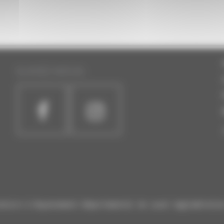
SUIVEZ-NOUS :
atoire à Rayonnement Départemental de Laval Agglomératio