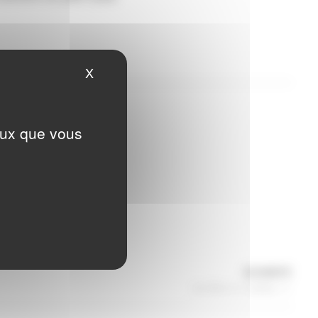
X
Masquer le bandeau des cookies
ceux que vous
Articl
SUIVANTE
suiva
4+1/5+1=♾ (infini)