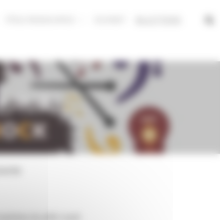
PÔLE RESSOURCE
DUONET
BILLETTERIE
LAVAL
rante
usiciens du pôle Laval.