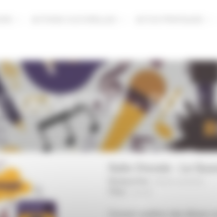
URS
ACTIONS CULTURELLES
ACTUS PRATIQUES
E OUVERTE – PÔLE 
Salle Chorale - Le Qua
Musique/Voix :
Scène ouverte
|
Pôles :
Laval
|
Concert audition des élèves m