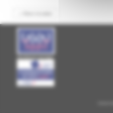
<< Retour à la saison
Site officiel de Laval Agglo
Conserv