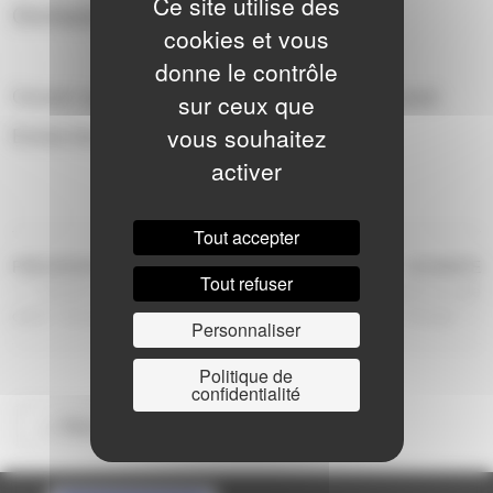
Ce site utilise des
Orchestre 1 - Le Quarante
cookies et vous
donne le contrôle
Concert audition des élèves musiciens du pôle Laval.
sur ceux que
vous souhaitez
Entrée libre
activer
Tout accepter
NAVIGATION
Article
Ar
PRÉCÉDENTE
SUIVANTE
Tout refuser
précédent
s
Concert des orchestres de
Spectacle de danse du pôle
DE
cycle 1 du pôle Laval
Changé
Personnaliser
L’ARTICLE
Politique de
confidentialité
<< Retour à la saison