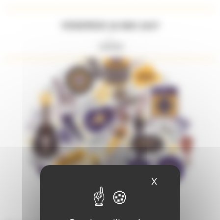
VENDREDI 28 MAI 2027
//
19H00
X
Masquer le ban