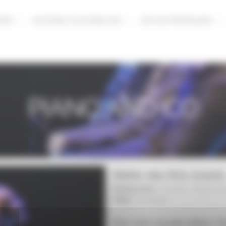
URS
ACTIONS CULTURELLES
ACTUS PRATIQUES
PIANO AND CO
Atelier des Arts vivant
Musique/Voix :
Concert
-
Piano et
Pôles :
Changé
|
Pour cette nouvelle édition, P