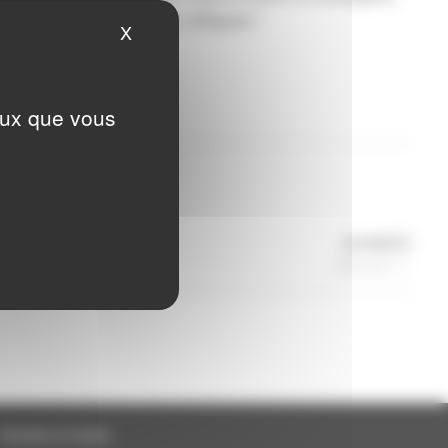
plices et même piano et collègues !
X
Masquer le bandeau des cookies
ceux que vous
Articl
SUIVANTE
suiva
Hors-sol
Horaires et accès