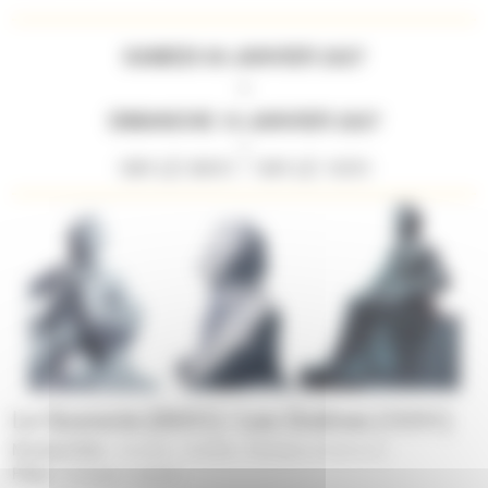
SAMEDI 09 JANVIER 2027
DIMANCHE 10 JANVIER 2027
//
18H LE 09/01 / 16H LE 10/01
Le Quarante [09/01] / Les Ondines [10/01]
Musique/Voix :
Concert
-
Cordes
-
Musique ancienne
|
Pôles :
Changé
-
Laval
|