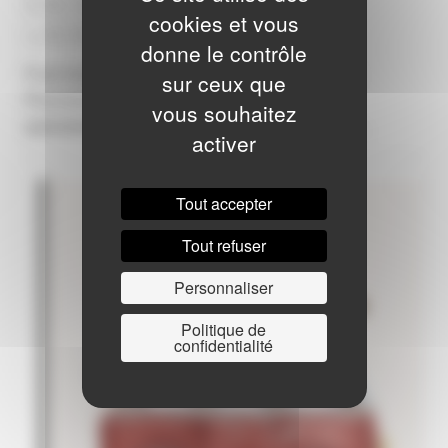
EAC OCÉAN INDIEN # RENÉ
cookies et vous
LACAILLE
donne le contrôle
Fruit d’une rencontre entre le Steel Band des
sur ceux que
Pommeraies, des musiciens de structures
vous souhaitez
spécialisées et René Lacaille, ce concert est…
activer
Tout accepter
Tout refuser
Personnaliser
Politique de
confidentialité