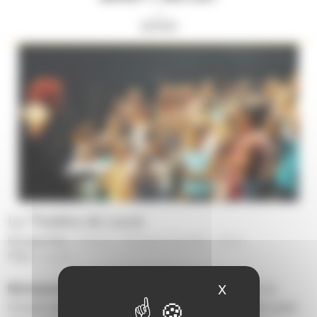
//
20H00
Le Théâtre de Laval
Musique/Voix :
Choeurs
-
Musiques actuelles
-
Voix
|
Pôles :
Laval
|
X
Masquer le ban
Multipistes
est un parcours musical imaginé par le
Conservatoire à Rayonnement Départemental de Laval