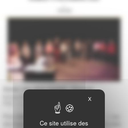
//
19H30
Atelier des Arts vivants - Changé
Musique/Voix :
Choeurs
-
Concert
-
Voix
|
X
Masquer le ban
Pôles :
Changé
|
Pluie, tempête, orage, tsunami, bain , jacouzzi… L ‘eau
Ce site utilise des
dans tous ses états ou comment traverser tous les états