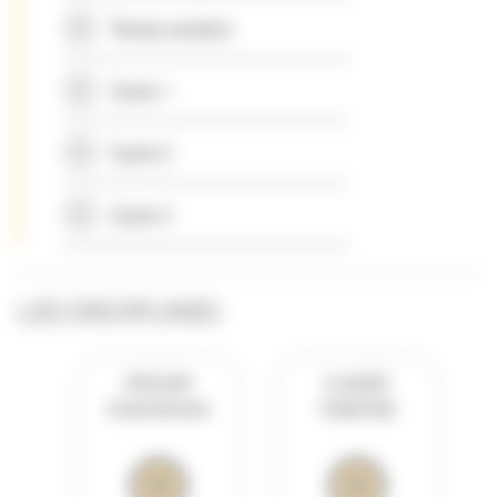
Temps scolaire
Cycle 1
Cycle 2
Cycle 3
LES DISCIPLINES
ATELIER
CLASSE
D’INITIATION
THÉÂTRE