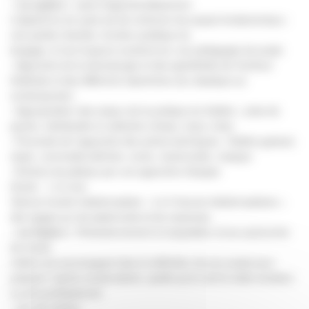
– Le cycle 2
: cycle d’approfondissement
L’objectif du 2e cycle est de renforcer les acquis fondamentaux :
voix parlée chantée, fonction poétique du
langage, le tout toujours construit sur une pédagogie de projet.
• Approche de la dramaturgie et des spécificités de l’écriture
théâtrale et des différents répertoires (du classique au
contemporain)
• Appropriation des enjeux de la pratique du théâtre : prise de
parole, individuelle et collective (chœur, duos, trios)
• Poursuite de l’approche des autres techniques : théâtre gestuel,
clown, commedia dell’arte, conte, marionnette, masque
• Écriture de plateau par une approche d’équipe
Durée : 1 à 2 ans
Volume horaire hebdomadaire : 4 à 5 heures hebdomadaires +
des stages sur les week-ends et les vacances.
–
Le Cycle 3
: Perfectionnement et acquisition d’une autonomie
de travail
L’élève est accompagné dans la définition de son projet pour
préparer l’après conservatoire, quelle qu’en soit la visée amateur
ou pré-professionnel.
• Jeu de l’acteur