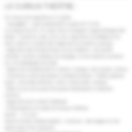
LE CURSUS THÉÂTRE :
Ce cursus est organisé sur 3 cycles :
–
Le cycle
1
: cycle préparatoire à partir de 15 ans
Le programme du 1er cycle vise à enseigner l’apprentissage des
bases : travail du corps, de la voix, approche et intelligence du
texte, prise en compte des exigences du travail en groupe
.
• Approche des fondamentaux du jeu théâtral : voix parlée
chantée, fonction poétique du langage, le tout toujours construit
sur une pédagogie de projet.
• Apport de compléments en danse, musique, arts visuels, cinéma
• Ouverture à des techniques complémentaires : théâtre gestuel,
clown, commedia dell’arte, conte, marionnette, masque
• Mise en jeu de la prise de parole individuelle et collective
(choeur)
• Approche de la culture théâtrale
• Présentations en public de travaux d’élèves
Durée : 1 à 2 ans
Volume horaire hebdomadaire : 3 heures + des stages sur les
week-ends et les vacances