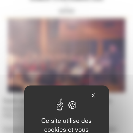
//
20H00
X
Masquer le ban
Salle des Bruants - Soulgé-Sur-Ouette
Musique/Voix :
Concert
-
Orchestre
|
Pôles :
Bonchamp
|
Ce site utilise des
cookies et vous
Concert avec les orchestres et les élèves débutants