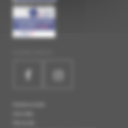
Site officiel de Laval Agglo
SUIVEZ-NOUS :
Horaires et accès
Liens utiles
Plan du site