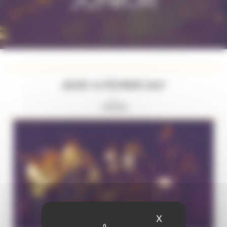
JEUDI 18 FÉVRIER 2027
//
19H00
X
Masquer le ban