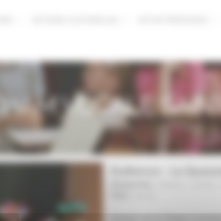
URS
ACTIONS CULTURELLES
ACTUS PRATIQUES
HAM VOCALE SAIN
Auditorium - Le Quaran
Musique/Voix :
Choeurs
-
Concert
Pôles :
Laval
|
Concert de la Classe à horair