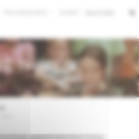
PÔLE RESSOURCE
DUONET
BILLETTERIE
TE THÉRÈSE
te
-
Voix
|
es aménagés vocale de l’école Sainte-Thérèse.