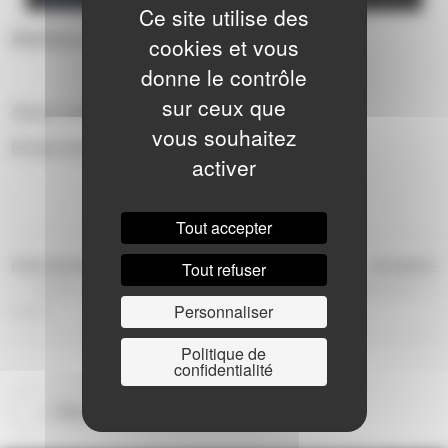
Ce site utilise des
Ateliers des Arts vivants - Changé
cookies et vous
donne le contrôle
sur ceux que
Scène ouvert adultes du pole Changé.
vous souhaitez
Entrée libre
activer
Tout accepter
NAVIGATION
Article
Ar
PRÉCÉDENTE
SUIVANTE
Tout refuser
précédent
s
Scène ouverte #1 – Pôle
Scène ouverte – Pôle Laval
DE
Personnaliser
Loiron
L’ARTICLE
Politique de
confidentialité
<< Retour à la saison