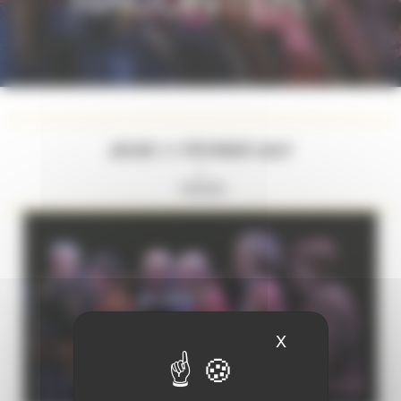
JEUDI 11 FÉVRIER 2027
//
19H30
X
Masquer le ban